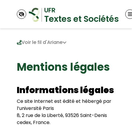
Voir le fil d'Ariane
Mentions légales
UFR
L’UFR
Conseil d’UFR
Départements
Historique
Informations légales
Histoire
Publications
Littérature anglaise
Statuts
Recherche
Ce site Internet est édité et hébergé par
Littérature française, francophone et
Contacts
Les équipes de recherche
l’université Paris
comparée
S’inscrire en doctorat
Département d’études de Genre
Vie étudiante
8, 2 rue de la Liberté, 93526 Saint-Denis
Science politique
cedex, France.
Prix 2012 de la chancellerie des universités de
Sociologie & Anthropologie
Paris
International
Diplômes proposés