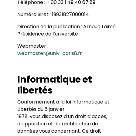
Téléphone : + 00 33 1 49 40 67 89
Prix Aguirre-Basualdo en Droit et Sciences
Accords
politiques
Numéro Siret : 19931827000014
Interlocuteurs
Parcours d’étudiants
Stages
Témoignages
Direction de la publication : Arnaud Laimé
Offres de stages
Conventions
Présidence de l’université
Webmaster :
webmaster@univ-paris8.fr
Informatique et
libertés
Conformément à la loi Informatique et
Libertés du 6 janvier
1978, vous disposez d’un droit d’accès,
d’opposition et de rectification de
données vous concernant. Ce droit